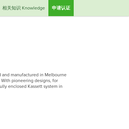
相关知识 Knowledge
申请认证
ned and manufactured in Melbourne
. With pioneering designs, for
ully enclosed Kassett system in