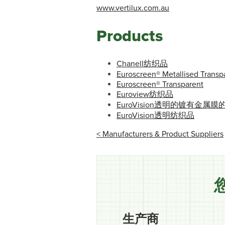
www.vertilux.com.au
Products
Chanell纺织品
Euroscreen® Metallised Transp
Euroscreen® Transparent
Euroview纺织品
EuroVision透明的镀有金属
EuroVision透明纺织品
< Manufacturers & Product Suppliers
生产商