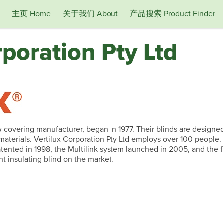
主页 Home
关于我们 About
产品搜索 Product Finder
rporation Pty Ltd
ow covering manufacturer, began in 1977. Their blinds are desig
 materials. Vertilux Corporation Pty Ltd employs over 100 people
tented in 1998, the Multilink system launched in 2005, and the f
t insulating blind on the market.