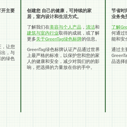
打开主要
创建您 自己的健康，可持续的家
节省时
居，室内设计和生活方式。
业务免
了解我们在
美容与个人产品
，
清洁
和
了解Gre
建筑与室内行业
取得的成就，或了解
何通过
更多
关于GreenTag绿色标牌
的信息。
能和安
认证，让您
GreenTag绿色标牌认证产品通过世界
通过主
而出，与
上最严格的标准，以保护您和您的家
Gree
张的绿色
人的健康和安全，减少对我们的的影
品选择
响，把选择的力量放在你的手中。