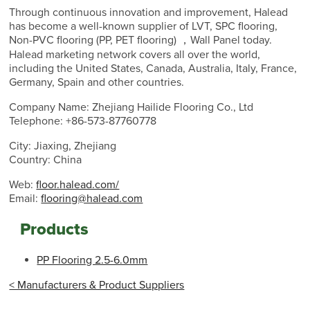
Through continuous innovation and improvement, Halead
has become a well-known supplier of LVT, SPC flooring,
Non-PVC flooring (PP, PET flooring) ，Wall Panel today.
Halead marketing network covers all over the world,
including the United States, Canada, Australia, Italy, France,
Germany, Spain and other countries.
Company Name: Zhejiang Hailide Flooring Co., Ltd
Telephone: +86-573-87760778
City: Jiaxing, Zhejiang
Country: China
Web:
floor.halead.com/
Email:
flooring@halead.com
Products
PP Flooring 2.5-6.0mm
< Manufacturers & Product Suppliers