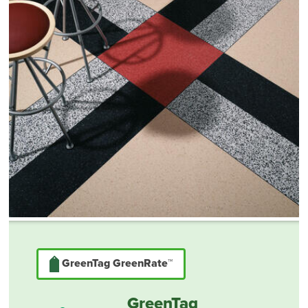
GreenTag GreenRate™
GreenTag