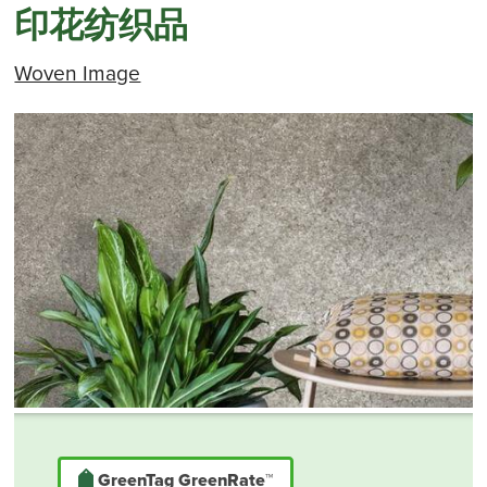
印花纺织品
Woven Image
GreenTag GreenRate™