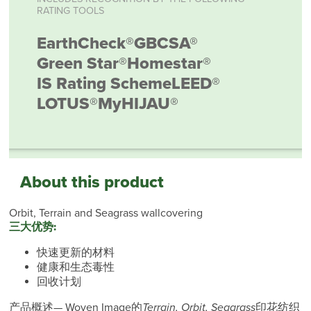
RATING TOOLS
EarthCheck®
GBCSA®
Green Star®
Homestar®
IS Rating Scheme
LEED®
LOTUS®
MyHIJAU®
About this product
Orbit, Terrain and Seagrass wallcovering
三大优势:
快速更新的材料
健康和生态毒性
回收计划
产品概述— Woven Image的
Terrain, Orbit, Seagrass
印花纺织