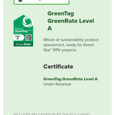
GreenTag
GreenRate Level
A
Whole of sustainability product
assessment, ready for Green
Star™ RPV projects
Certificate
GreenTag GreenRate Level A
Under Renewal
INCLUDES RECOGNITION BY THE FOLLOWING